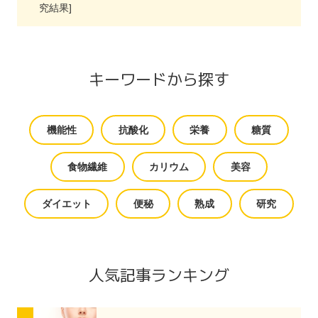
究結果]
キーワードから探す
機能性
抗酸化
栄養
糖質
食物繊維
カリウム
美容
ダイエット
便秘
熟成
研究
人気記事ランキング